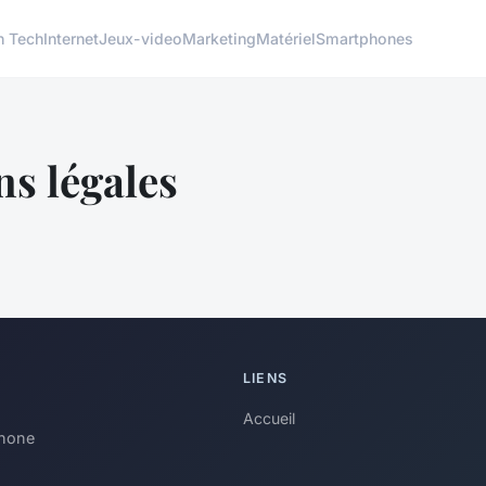
h Tech
Internet
Jeux-video
Marketing
Matériel
Smartphones
s légales
LIENS
Accueil
phone