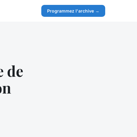
Programmez l'archive →
e de
on