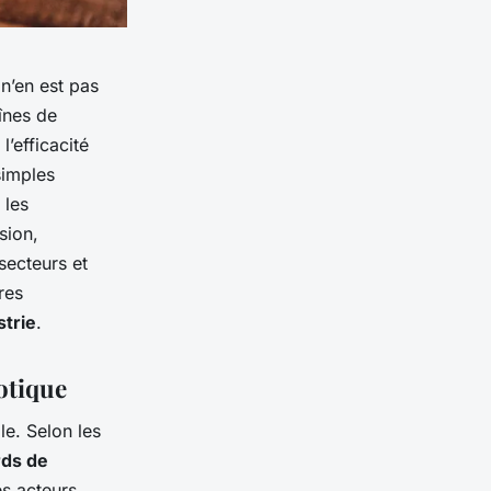
n’en est pas
înes de
’efficacité
simples
 les
sion,
 secteurs et
res
strie
.
otique
e. Selon les
rds de
s acteurs