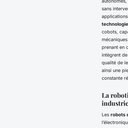
autonomes, d
sans interve
applications
technologi
cobots, capa
mécaniques s
prenant en 
intègrent de
qualité de l
ainsi une pie
constante r
La roboti
industrie
Les
robots 
l’électroniq