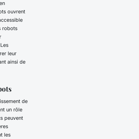
 en
ots ouvrent
accessible
s robots
r
 Les
er leur
ant ainsi de
bots
roissement de
nt un rôle
ts peuvent
ères
t les