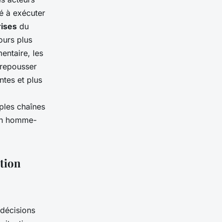
é à exécuter
rises
du
ours plus
entaire, les
 repousser
ntes et plus
ples chaînes
ion homme-
ation
 décisions