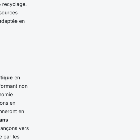
e recyclage.
ssources
 adaptée en
tique
en
sformant non
onomie
ions en
onneront en
dans
vançons vers
e par les