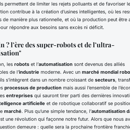
ls permettent de limiter les rejets polluants et de favoriser l
tion contribue à la création d’usines intelligentes, où les re
es de manière plus rationnelle, et où la production peut être
our répondre aux besoins sans excès ni déficit.
n ? l’ère des super-robots et de l’ultra-
sation"
on, les
robots
et l’
automatisation
sont devenus des alliés
les de l’
industrie
moderne. Avec un
marché mondial robo
 ils s’intègrent dans un nombre croissant de
secteurs
, tran
es
processus de production
mais aussi l’ensemble de l’éc
Les
entreprises
qui sauront tirer parti des dernières innovat
telligence artificielle
et de robotique collaboratif se positi
le
marché
. Plus qu’une simple tendance, l’
automatisation 
st une révolution qui façonne notre futur. Alors que nous a
estion demeure : quelle sera la prochaine frontière franchi