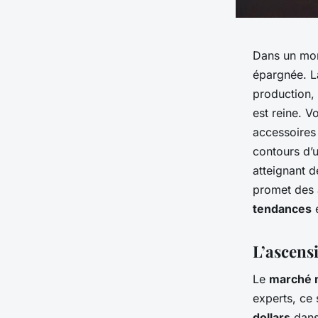
Dans un mond
épargnée. La
production, 
est reine. V
accessoires 
contours d’u
atteignant 
promet des 
tendances
e
L’ascens
Le
marché m
experts, ce 
dollars
dans