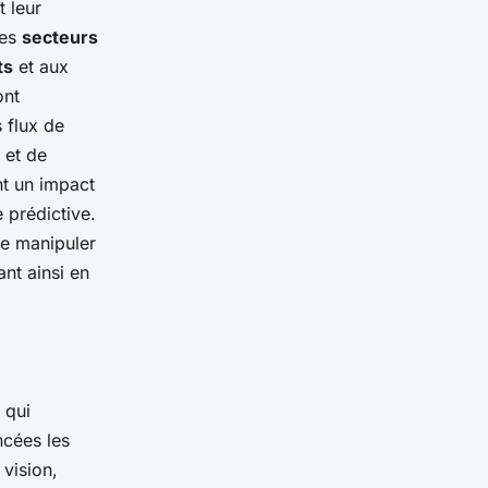
t leur
ces
secteurs
ts
et aux
ont
s flux de
 et de
t un impact
 prédictive.
de manipuler
ant ainsi en
qui
ncées les
 vision,