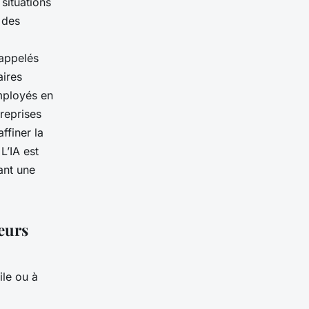
situations
 des
 appelés
aires
employés en
reprises
ffiner la
 L’IA est
ant une
teurs
ile ou à