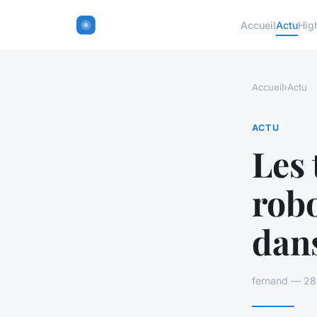
Accueil
Actu
Hig
Accueil
›
Actu
ACTU
Les 
robo
dans
fernand — 28