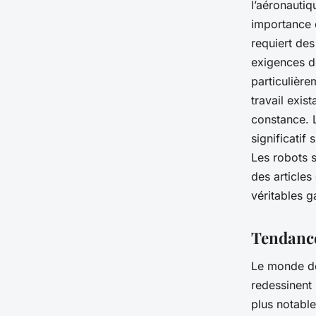
l’aéronautiq
importance 
requiert des
exigences de
particulière
travail exis
constance. L
significatif
Les robots s
des articles
véritables g
Tendance
Le monde de
redessinent l
plus notable