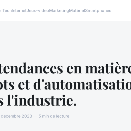
h Tech
Internet
Jeux-video
Marketing
Matériel
Smartphones
tendances en matièr
ts et d'automatisati
 l'industrie.
 décembre 2023 — 5 min de lecture