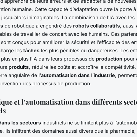
’apprendre de leurs erreurs et de s’adapter à de nouvelles 
ntion humaine. Cette capacité d’adaptation ouvre la porte à
 jusqu’alors inimaginables. La combinaison de l’IA avec les
es
de robotique a engendré des
robots collaboratifs
, aussi
bles de travailler de concert avec les humains. Ces parten
ont conçus pour améliorer la sécurité et l’efficacité des 
charge les
tâches
les plus pénibles ou dangereuses. Les ent
 plus en plus l’IA dans leurs processus de
production
pour a
eurs
produits
, réduire les coûts et accroître la compétitivité.
rre angulaire de l’
automatisation dans
l’
industrie
, permett
éinvention des processus de production.
que et l’automatisation dans différents sec
ls
dans les secteurs
industriels ne se limitent plus à l’automob
ue. Ils infiltrent des domaines aussi divers que la pharmacie,