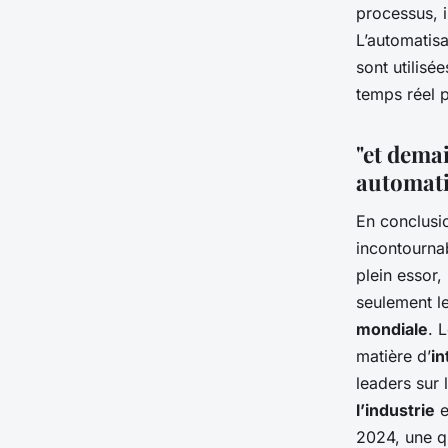
processus, i
L’automatisa
sont utilisé
temps réel p
"et demai
automati
En conclusi
incontournab
plein essor,
seulement l
mondiale
. 
matière d’
in
leaders sur 
l’industrie
e
2024, une qu