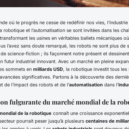
e où le progrès ne cesse de redéfinir nos vies, l’industrie 
 robotique et l’automatisation se sont invitées dans les cha
transformant les usines en véritables ballets mécaniques où l
ous l’avez sans doute remarqué, les robots ne sont plus de 
de science-fiction ; ils façonnent notre présent et dessinent
n futur industriel innovant. Avec un marché en pleine expan
des sommets en
milliards USD
, la robotique investit tous les
avancées significatives. Partons à la découverte des derniè
t de l’impact des robots et de l’
automatisation
dans l’
indu
ion fulgurante du marché mondial de la rob
ondial de la robotique
connaît une croissance exponentiell
secteur pourrait peser jusqu’à plusieurs
centaines de millia
 les années à venir. Les
robots industriels
sont devenus de