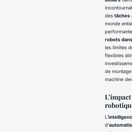
incontourna
des
tâches
monde entier
performantes
robots dans
les limites 
flexibles st
investissem
de montage 
machine devi
L’impact 
robotiqu
L’
intelligenc
d’
automatis