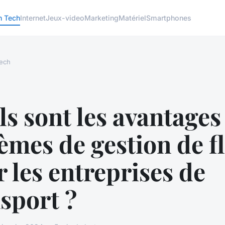
h Tech
Internet
Jeux-video
Marketing
Matériel
Smartphones
ech
s sont les avantages
èmes de gestion de fl
 les entreprises de
sport ?