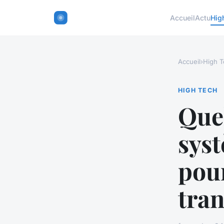
Accueil
Actu
Hig
Accueil
›
High T
HIGH TECH
Quel
syst
pour
tran