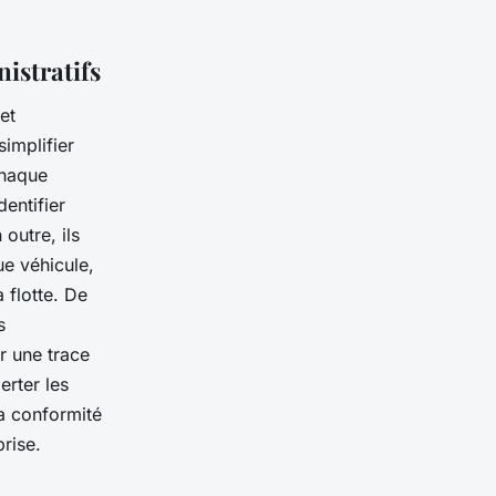
istratifs
et
implifier
chaque
dentifier
outre, ils
ue véhicule,
 flotte. De
s
er une trace
erter les
a conformité
prise.