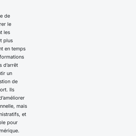
se de
rer le
t les
t plus
ant en temps
nformations
s d’arrêt
tir un
estion de
rt. Ils
d’améliorer
onnelle, mais
stratifs, et
ble pour
umérique.