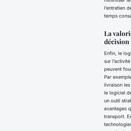
l’entretien 
temps consa
La valor
décision
Enfin, le lo
sur l’activi
peuvent four
Par exemple,
livraison le
le logiciel 
un outil st
avantages qu
transport. E
technologies