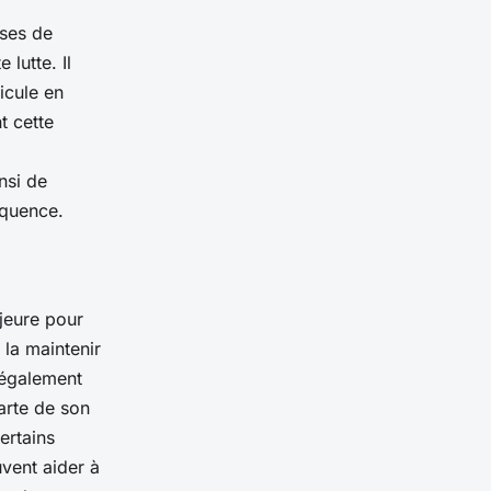
ises de
 lutte. Il
icule en
t cette
nsi de
équence.
jeure pour
 la maintenir
t également
arte de son
ertains
uvent aider à