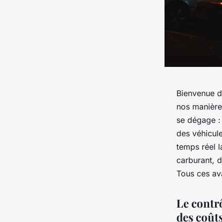
Bienvenue da
nos manières
se dégage : 
des véhicul
temps réel l
carburant, d
Tous ces ava
Le contr
des coût