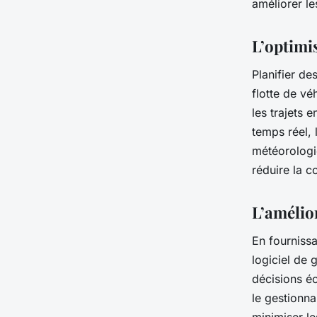
améliorer le
L’optimis
Planifier de
flotte de vé
les trajets 
temps réel, 
météorologi
réduire la c
L’amélior
En fournissa
logiciel de 
décisions é
le gestionna
minimiser le