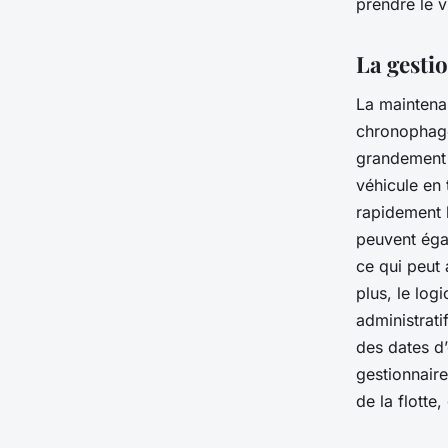
prendre le 
La gesti
La maintena
chronophage.
grandement c
véhicule en 
rapidement l
peuvent égal
ce qui peut 
plus, le log
administratif
des dates d’
gestionnair
de la flotte