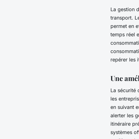
La gestion d
transport. L
permet en e
temps réel e
consommatio
consommatio
repérer les 
Une amél
La sécurité
les entrepri
en suivant e
alerter les 
itinéraire 
systèmes off