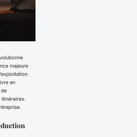
volutionné
dance majeure
’exploitation
ivre en
 de
itinéraires.
ntreprise.
éduction