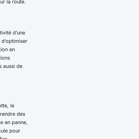
r la route.
tivité d’une
e d’optimiser
tion en
tions
 aussi de
tte, le
prendre des
be en panne,
cule pour
fier