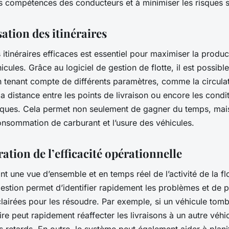
s compétences des conducteurs et à minimiser les risques su
ation des itinéraires
s itinéraires efficaces est essentiel pour maximiser la produc
hicules. Grâce au logiciel de gestion de flotte, il est possibl
en tenant compte de différents paramètres, comme la circula
la distance entre les points de livraison ou encore les condi
ques. Cela permet non seulement de gagner du temps, mais
onsommation de carburant et l’usure des véhicules.
ation de l’efficacité opérationnelle
nt une vue d’ensemble et en temps réel de l’activité de la flo
gestion permet d’identifier rapidement les problèmes et de 
clairées pour les résoudre. Par exemple, si un véhicule tom
ire peut rapidement réaffecter les livraisons à un autre véhi
s retards. En outre, le système peut également aider à plani