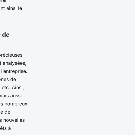
nt ainsi le
 de
précieuses
nt analysées,
l’entreprise.
zones de
etc. Ainsi,
mais aussi
les nombreux
se de
es nouvelles
êts à